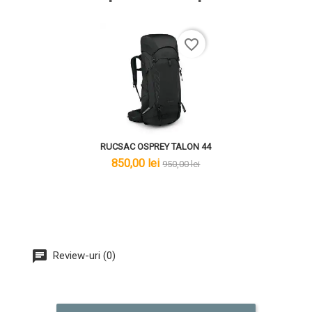
favorite_border
RUCSAC OSPREY TALON 44
lei
lei
850,00 lei
950,00 lei
Review-uri (0)