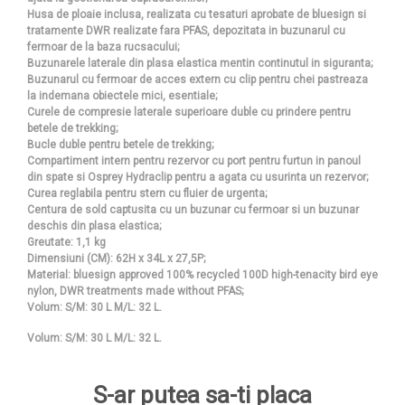
Husa de ploaie inclusa, realizata cu tesaturi aprobate de bluesign si
tratamente DWR realizate fara PFAS, depozitata in buzunarul cu
fermoar de la baza rucsacului;
Buzunarele laterale din plasa elastica mentin continutul in siguranta;
Buzunarul cu fermoar de acces extern cu clip pentru chei pastreaza
la indemana obiectele mici, esentiale;
Curele de compresie laterale superioare duble cu prindere pentru
betele de trekking;
Bucle duble pentru betele de trekking;
Compartiment intern pentru rezervor cu port pentru furtun in panoul
din spate si Osprey Hydraclip pentru a agata cu usurinta un rezervor;
Curea reglabila pentru stern cu fluier de urgenta;
Centura de sold captusita cu un buzunar cu fermoar si un buzunar
deschis din plasa elastica;
Greutate: 1,1 kg
Dimensiuni (CM): 62H x 34L x 27,5P;
Material: bluesign approved 100% recycled 100D high-tenacity bird eye
nylon, DWR treatments made without PFAS;
Volum: S/M: 30 L M/L: 32 L.
Volum: S/M: 30 L M/L: 32 L.
S-ar putea sa-ti placa