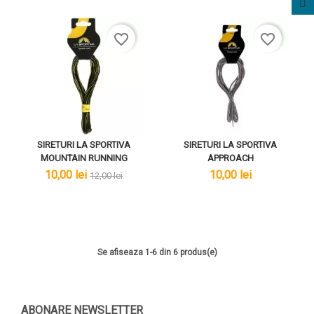
favorite_border
favorite_border
SIRETURI LA SPORTIVA
SIRETURI LA SPORTIVA
MOUNTAIN RUNNING
APPROACH
lei
lei
lei
10,00 lei
10,00 lei
12,00 lei
Se afiseaza 1-6 din 6 produs(e)
ABONARE NEWSLETTER