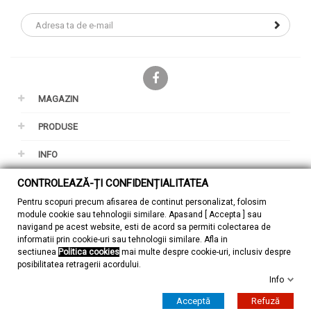
Facebook
MAGAZIN
PRODUSE
INFO
CONTROLEAZĂ-ȚI CONFIDENȚIALITATEA
CONTUL TAU
Pentru scopuri precum afisarea de continut personalizat, folosim
GDPR
module cookie sau tehnologii similare. Apasand [ Accepta ] sau
navigand pe acest website, esti de acord sa permiti colectarea de
informatii prin cookie-uri sau tehnologii similare. Afla in
sectiunea
Politica cookies
mai multe despre cookie-uri, inclusiv despre
posibilitatea retragerii acordului.
Info
© 2026 - ZuMont Shop SRL
Acceptă
Refuză