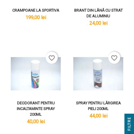
CRAMPOANE LA SPORTIVA
BRANT DIN LÂNĂ CU STRAT
DE ALUMINIU
lei
199,00 lei
lei
24,00 lei
favorite_border
favorite_border
DEODORANT PENTRU
SPRAY PENTRU LĂRGIREA
INCALTAMINTE SPRAY
PIELI 200ML
200ML
lei
44,00 lei
E
lei
40,00 lei
F
I
L
T
R