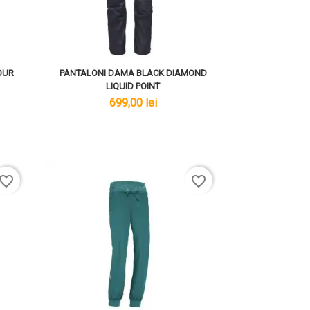
OUR
PANTALONI DAMA BLACK DIAMOND
LIQUID POINT
lei
699,00 lei
avorite_border
favorite_border