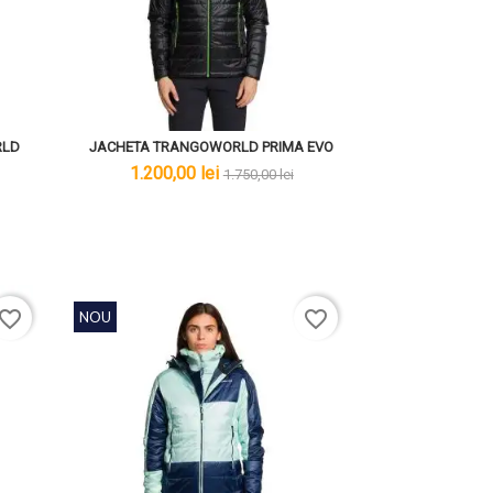
RLD
JACHETA TRANGOWORLD PRIMA EVO
lei
lei
1.200,00 lei
1.750,00 lei
avorite_border
favorite_border
NOU