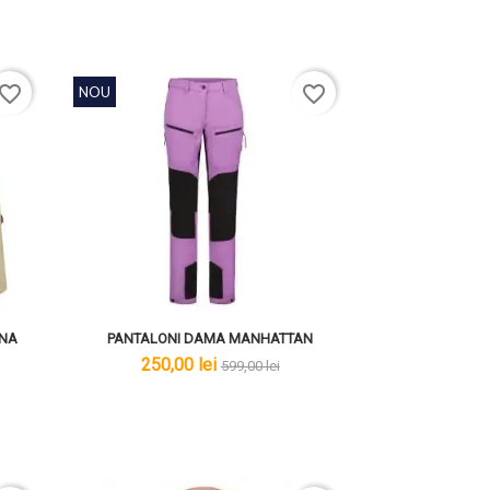
avorite_border
favorite_border
NOU
ANA
PANTALONI DAMA MANHATTAN
lei
lei
250,00 lei
599,00 lei