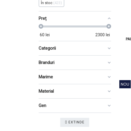
În stoc
423
Preț
60
lei
2300
lei
PA
Categorii
Branduri
Marime
NOU
Material
Gen
EXTINDE