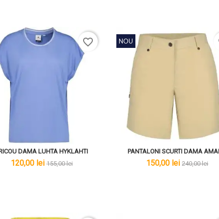
favorite_border
f
NOU
RICOU DAMA LUHTA HYKLAHTI
PANTALONI SCURTI DAMA AM
lei
lei
lei
lei
120,00 lei
150,00 lei
155,00 lei
240,00 lei