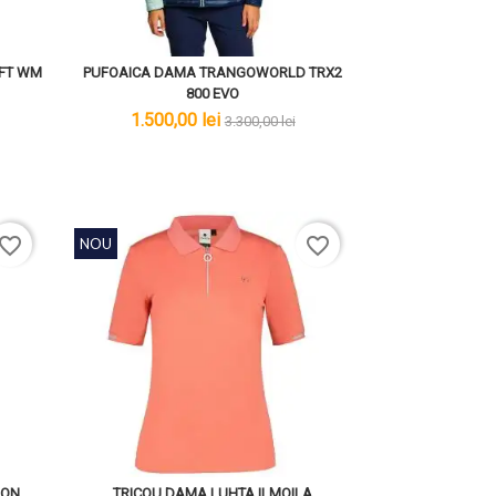
FT WM
PUFOAICA DAMA TRANGOWORLD TRX2
800 EVO
lei
lei
1.500,00 lei
3.300,00 lei
avorite_border
favorite_border
NOU
LON
TRICOU DAMA LUHTA ILMOILA