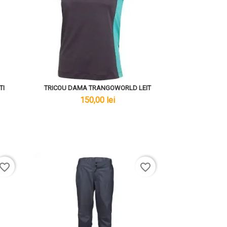
TI
TRICOU DAMA TRANGOWORLD LEIT
lei
150,00 lei
avorite_border
favorite_border