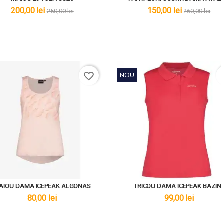
lei
lei
lei
lei
200,00 lei
150,00 lei
250,00 lei
260,00 lei
favorite_border
f
NOU
AIOU DAMA ICEPEAK ALGONAS
TRICOU DAMA ICEPEAK BAZIN
lei
lei
80,00 lei
99,00 lei