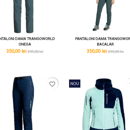
NTALONI DAMA TRANGOWORLD
PANTALONI DAMA TRANGOWO
ONEGA
BACALAR
lei
lei
lei
lei
350,00 lei
350,00 lei
399,00 lei
399,00 lei
favorite_border
f
NOU