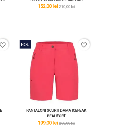
lei
lei
152,00 lei
210,00 lei
avorite_border
favorite_border
NOU
E
PANTALONI SCURTI DAMA ICEPEAK
BEAUFORT
lei
lei
199,00 lei
260,00 lei