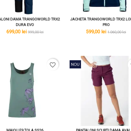
ALONI DAMA TRANGOWORLD TRX2
JACHETA TRANGOWORLD TRX2 LO
DURA EVO
PRO
lei
lei
lei
lei
699,00 lei
599,00 lei
999,00 lei
1.060,00 lei
favorite_border
f
NOU
MAIOU E9 TOLA SS26
PANTALONI SCURTI DAMA AVA