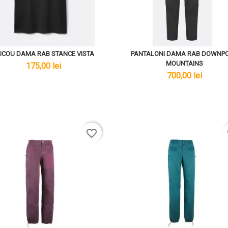
ICOU DAMA RAB STANCE VISTA
PANTALONI DAMA RAB DOWNP
MOUNTAINS
lei
175,00 lei
lei
700,00 lei
favorite_border
f