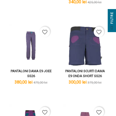
lei
lei
340,00 lei
425,00 lei
E
F
I
L
T
R
favorite_border
favorite_border
PANTALONI DAMA E9 JOEE
PANTALONI SCURTI DAMA
SS26
E9 ONDA SHORT SS26
lei
lei
lei
lei
380,00 lei
300,00 lei
475,00 lei
375,00 lei
favorite_border
favorite_border