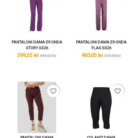
PANTALONI DAMA E9 ONDA
PANTALONI DAMA E9 ONDA
STORY SS26
FLAX SS26
lei
lei
lei
lei
399,20 lei
460,00 lei
499,00 lei
575,00 lei
favorite_border
favorite_border
PANTALONI DAMA
COLANTI DAMA