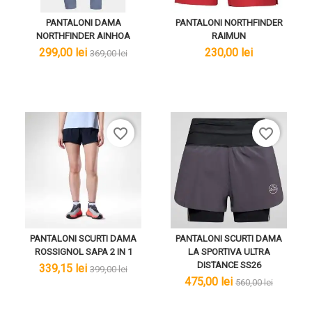
PANTALONI DAMA
PANTALONI NORTHFINDER
NORTHFINDER AINHOA
RAIMUN
lei
lei
lei
299,00 lei
230,00 lei
369,00 lei
favorite_border
favorite_border
PANTALONI SCURTI DAMA
PANTALONI SCURTI DAMA
ROSSIGNOL SAPA 2 IN 1
LA SPORTIVA ULTRA
DISTANCE SS26
lei
lei
339,15 lei
399,00 lei
lei
lei
475,00 lei
560,00 lei