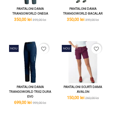
PANTALONI DAMA
PANTALONI DAMA
TRANGOWORLD ONEGA
TRANGOWORLD BACALAR
lei
lei
lei
lei
350,00 lei
350,00 lei
399,00 lei
399,00 lei
favorite_border
favorite_border
NOU
NOU
PANTALONI DAMA
PANTALONI SCURTI DAMA
TRANGOWORLD TRX2 DURA
AVALON
EVO
lei
lei
150,00 lei
260,00 lei
lei
lei
699,00 lei
999,00 lei