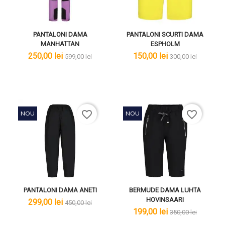
PANTALONI DAMA
PANTALONI SCURTI DAMA
MANHATTAN
ESPHOLM
lei
lei
lei
lei
250,00 lei
150,00 lei
599,00 lei
300,00 lei
favorite_border
favorite_border
NOU
NOU
PANTALONI DAMA ANETI
BERMUDE DAMA LUHTA
HOVINSAARI
lei
lei
299,00 lei
450,00 lei
lei
lei
199,00 lei
350,00 lei