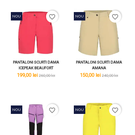
favorite_border
favorite_border
NOU
NOU
PANTALONI SCURTI DAMA
PANTALONI SCURTI DAMA
ICEPEAK BEAUFORT
AMANA
lei
lei
lei
lei
199,00 lei
150,00 lei
260,00 lei
240,00 lei
favorite_border
favorite_border
NOU
NOU