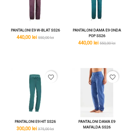
PANTALONI E9 W-BLAT SS26
PANTALONI DAMA E9 ONDA
POP SS26
lei
lei
440,00 lei
550,00 lei
lei
lei
440,00 lei
550,00 lei
favorite_border
favorite_border
PANTALONI E9 HIT SS26
PANTALONI DAMA E9
MAFALDA SS26
lei
lei
300,00 lei
375,00 lei