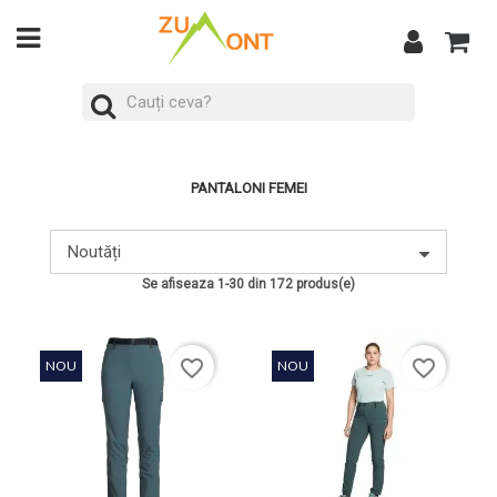
PANTALONI FEMEI
Noutăți
Se afiseaza 1-30 din 172 produs(e)
favorite_border
favorite_border
NOU
NOU