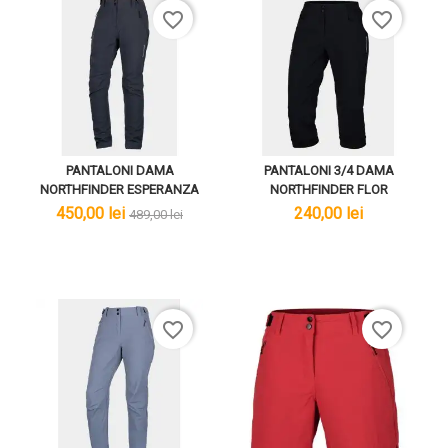
favorite_border
favorite_border
PANTALONI DAMA
PANTALONI 3/4 DAMA
NORTHFINDER ESPERANZA
NORTHFINDER FLOR
lei
lei
lei
450,00 lei
240,00 lei
489,00 lei
favorite_border
favorite_border