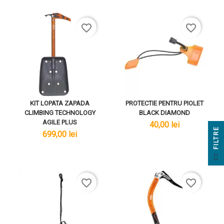
favorite_border
favorite_border
KIT LOPATA ZAPADA
PROTECTIE PENTRU PIOLET
CLIMBING TECHNOLOGY
BLACK DIAMOND
AGILE PLUS
lei
40,00 lei
E
lei
699,00 lei
F
I
L
T
R
favorite_border
favorite_border