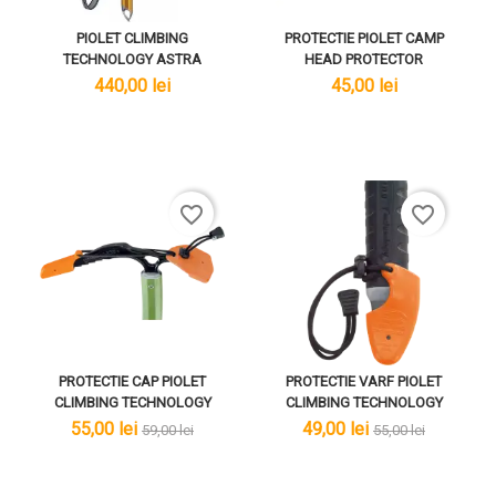
PIOLET CLIMBING
PROTECTIE PIOLET CAMP
TECHNOLOGY ASTRA
HEAD PROTECTOR
lei
lei
440,00 lei
45,00 lei
favorite_border
favorite_border
PROTECTIE CAP PIOLET
PROTECTIE VARF PIOLET
CLIMBING TECHNOLOGY
CLIMBING TECHNOLOGY
lei
lei
lei
lei
55,00 lei
49,00 lei
59,00 lei
55,00 lei