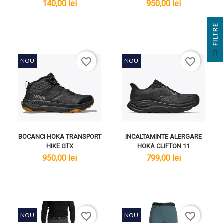
lei
lei
140,00 lei
950,00 lei
E
F
I
L
T
R
favorite_border
favorite_border
NOU
NOU
BOCANCI HOKA TRANSPORT
INCALTAMINTE ALERGARE
HIKE GTX
HOKA CLIFTON 11
lei
lei
950,00 lei
799,00 lei
favorite_border
favorite_border
NOU
NOU