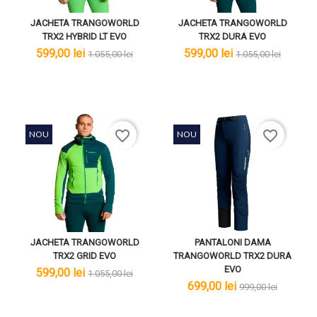
JACHETA TRANGOWORLD
JACHETA TRANGOWORLD
TRX2 HYBRID LT EVO
TRX2 DURA EVO
lei
lei
lei
lei
599,00 lei
599,00 lei
1.055,00 lei
1.055,00 lei
favorite_border
favorite_border
NOU
NOU
JACHETA TRANGOWORLD
PANTALONI DAMA
TRX2 GRID EVO
TRANGOWORLD TRX2 DURA
EVO
lei
lei
599,00 lei
1.055,00 lei
lei
lei
699,00 lei
999,00 lei