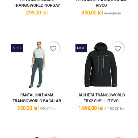
TRANGOWORLD NORGAY
RISCO
lei
lei
lei
299,00 lei
350,00 lei
470,00 lei
favorite_border
favorite_border
NOU
NOU
PANTALONI DAMA
JACHETA TRANGOWORLD
TRANGOWORLD BACALAR
TRX2 SHELL LT EVO
lei
lei
lei
lei
350,00 lei
1.999,00 lei
399,00 lei
3.180,00 lei