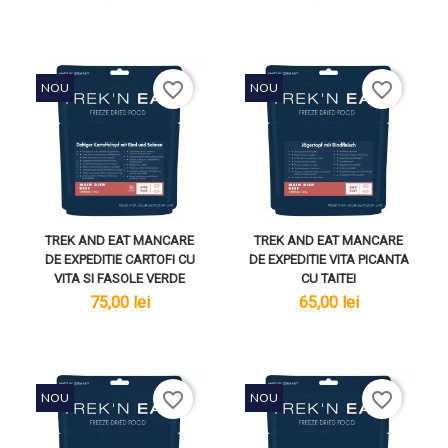
favorite_border
favorite_border
NOU
NOU
TREK AND EAT MANCARE
TREK AND EAT MANCARE
DE EXPEDITIE CARTOFI CU
DE EXPEDITIE VITA PICANTA
VITA SI FASOLE VERDE
CU TAITEI
lei
lei
75,00 lei
65,00 lei
favorite_border
favorite_border
NOU
NOU