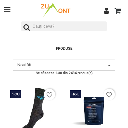
PRODUSE
Noutăți
Se afiseaza 1-30 din 2484 produs(e)
favorite_border
favorite_border
NOU
NOU