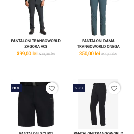
PANTALONI TRANGOWORLD
PANTALONI DAMA
ZAGORA V03
TRANGOWORLD ONEGA
lei
lei
lei
lei
399,00 lei
350,00 lei
530,00 lei
399,00 lei
favorite_border
favorite_border
NOU
NOU
PANTALONI SCURTI
PANTALONI TRANGOWORLD