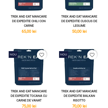
TREK AND EAT MANCARE
TREK AND EAT MANCARE
DE EXPEDITIE CHILI CON
DE EXPEDITIE CUSCUS DE
CARNE
LEGUME
lei
lei
65,00 lei
50,00 lei
favorite_border
favorite_border
NOU
NOU
TREK AND EAT MANCARE
TREK AND EAT MANCARE
DE EXPEDITIE TOCANA CU
DE EXPEDITIE BALKAN
CARNE DE VANAT
RISOTTO
lei
lei
75,00 lei
70,00 lei