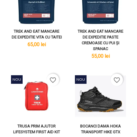
TREK AND EAT MANCARE
TREK AND EAT MANCARE
DE EXPEDITIE VITA CU TAITEI
DE EXPEDITIE PASTE
CREMOASE CU PUI ȘI
lei
65,00 lei
SPANAC
lei
55,00 lei
favorite_border
favorite_border
NOU
NOU
TRUSA PRIM AJUTOR
BOCANCI DAMA HOKA
LIFESYSTEM FIRST AID KIT
TRANSPORT HIKE GTX