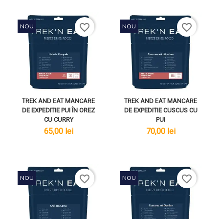
favorite_border
favorite_border
NOU
NOU
TREK AND EAT MANCARE
TREK AND EAT MANCARE
DE EXPEDITIE PUI ÎN OREZ
DE EXPEDITIE CUSCUS CU
CU CURRY
PUI
lei
lei
65,00 lei
70,00 lei
favorite_border
favorite_border
NOU
NOU