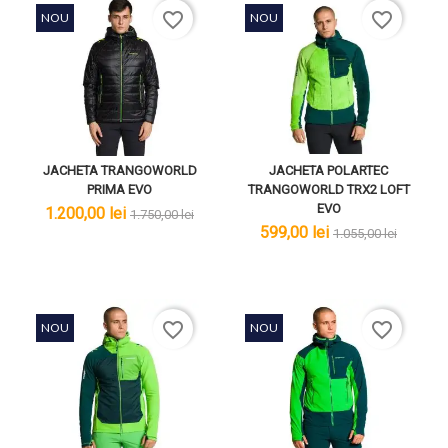
favorite_border
favorite_border
NOU
NOU
JACHETA TRANGOWORLD
JACHETA POLARTEC
PRIMA EVO
TRANGOWORLD TRX2 LOFT
EVO
lei
lei
1.200,00 lei
1.750,00 lei
lei
lei
599,00 lei
1.055,00 lei
favorite_border
favorite_border
NOU
NOU