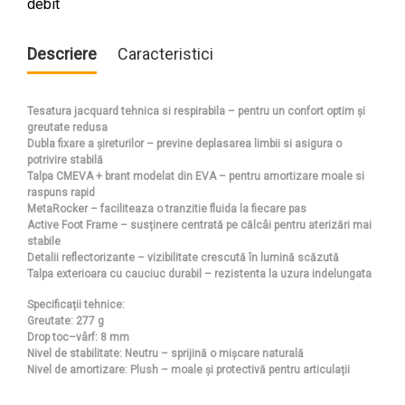
debit
Descriere
Caracteristici
Tesatura jacquard tehnica si respirabila – pentru un confort optim și
greutate redusa
Dubla fixare a șireturilor – previne deplasarea limbii si asigura o
potrivire stabilă
Talpa CMEVA + brant modelat din EVA – pentru amortizare moale si
raspuns rapid
MetaRocker – faciliteaza o tranzitie fluida la fiecare pas
Active Foot Frame – susținere centrată pe călcâi pentru aterizări mai
stabile
Detalii reflectorizante – vizibilitate crescută în lumină scăzută
Talpa exterioara cu cauciuc durabil – rezistenta la uzura indelungata
Specificații tehnice:
Greutate: 277 g
Drop toc–vârf: 8 mm
Nivel de stabilitate: Neutru – sprijină o mișcare naturală
Nivel de amortizare: Plush – moale și protectivă pentru articulații