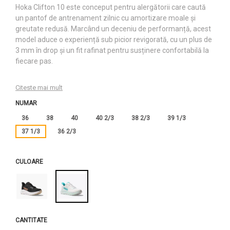
Hoka Clifton 10 este conceput pentru alergătorii care caută
un pantof de antrenament zilnic cu amortizare moale și
greutate redusă. Marcând un deceniu de performanță, acest
model aduce o experiență sub picior revigorată, cu un plus de
3 mm în drop și un fit rafinat pentru susținere confortabilă la
fiecare pas.
Citeste mai mult
NUMAR
36
38
40
40 2/3
38 2/3
39 1/3
37 1/3
36 2/3
CULOARE
CANTITATE