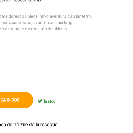
0678 | PRODUCT ID: 5145
care doresc să plece într-o aventură cu o lanternă
biectiv, comutator, având în același timp
de a o menține mereu gata de utilizare.
GA IN COS
În stoc
en de 14 zile de la recepție