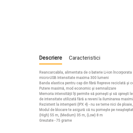
Descriere
Caracteristici
Reancarcabila, alimentata de o baterie Li-ion încorporat
micro-USB Intensitate maxima 300 lumeni
Banda elastica pentru cap din fibră Repreve reciclată și co
Putere maximă, mod economic și semnalizare
Memoria intensității îți permite să pornești și să oprești l
de intensitate utilizată fără a reveni la iluminarea maxim
Rezistent la intemperii (IPX 4) - nu se teme nici de ploaie
Modul de blocare te asigură că nu pornește pe neaștepta
(High) 55 m, (Medium) 35 m, (Low) 8 m
Greutate - 75 grame