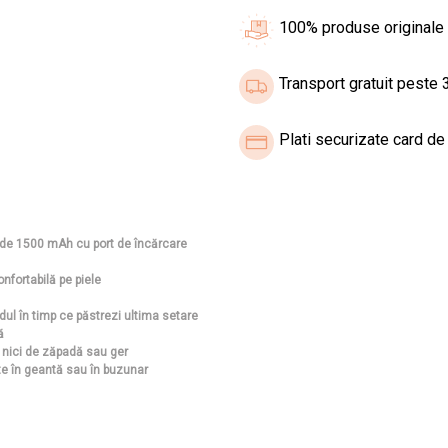
100% produse originale
Transport gratuit peste 3
Plati securizate card de 
a de 1500 mAh cu port de încărcare
nfortabilă pe piele
edul în timp ce păstrezi ultima setare
ă
, nici de zăpadă sau ger
te în geantă sau în buzunar