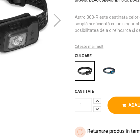
BRAND:
BLACK DIAMOND
| SKU: BD62
Astro 300-R este destinată celor 
simplă și eficientă cu un singur o
posibilitatea de a o reîncărca și 
Citeste mai mult
CULOARE
CANTITATE
ADAU
Returnare produs în term