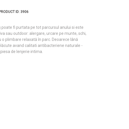
 PRODUCT ID: 3906
poate fi purtata pe tot parcursul anului si este
tiva sau outdoor: alergare, urcare pe munte, schi,
sau o plimbare relaxată în parc. Deoarece lână
ăcute avand calitati antibacteriene naturale -
piesa de lenjerie intima.