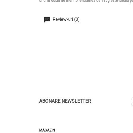
unui fir dublu de merino. Grosimea de 185g este ideala pe
Review-uri (0)
ABONARE NEWSLETTER
MAGAZIN