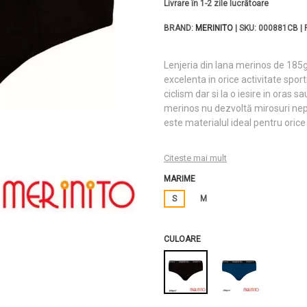
Livrare în 1-2 zile lucrătoare
BRAND:
MERINITO
| SKU: 000881CB |
Lenjeria din lana merinos de 185g 
excelenta in orice activitate spor
ciclism dar si la o iesire in oras 
merinos nu dezvoltă mirosuri nepl
este materialul ideal pentru orice 
Citeste mai mult
MARIME
S
M
CULOARE