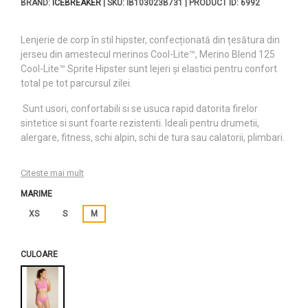
BRAND:
ICEBREAKER
| SKU: IB103023B731 | PRODUCT ID: 6992
Lenjerie de corp în stil hipster, confecționată din țesătura din
jerseu din amestecul merinos Cool-Lite™, Merino Blend 125
Cool-Lite™ Sprite Hipster sunt lejeri și elastici pentru confort
total pe tot parcursul zilei.
Sunt usori, confortabili si se usuca rapid datorita firelor
sintetice si sunt foarte rezistenti. Ideali pentru drumetii,
alergare, fitness, schi alpin, schi de tura sau calatorii, plimbari.
Citeste mai mult
MARIME
XS
S
M
CULOARE