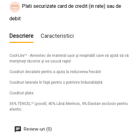
Plati securizate card de credit (in rate) sau de
debit
Descriere
Caracteristici
Cool-Lite™ - Amestec de material ușor și respirabil care vă ajută să vă
mențineți răcoros și se usucă rapid
Cusături decalate pentru a ajuta la reducerea frecării
Cusături laterale în față pentru o potrivire îmbunătățită
Cusături plate
56% TENCEL™ Lyocell, 40% Lână Merinos, 4% Elastan exclusiv pentru
elastic.
Review-uri (0)