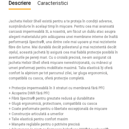
Descriere
Caracteristici
Jacheta Helixir Shell există pentru a te proteja în condiții adverse,
susținându-te în același timp în mișcare. Pentru cea mai avansată
carcasă impermeabilă 3L a noastră, am făcut un dublu atac asupra
alegerii materialului prin adăugarea unei membrane interne de înaltă
performanță Spectra®, una dintre cele mai ușoare și mai rezistente
fibre din lume. Mai durabilă decât poliesterul și mai rezistentă decât
oțelul, această jachetă îți asigură cea mai fiabilă protecție posibilă în
aventurile pe pereți mari. Cu o croială precisă, ne-am asigurat că
jacheta Helixir Shell oferă mișcare nerestricționată, cu mâneci și
umeri preformați pentru mobilitate maximă. Talia elastică îți oferă
confort la alpinism pe tot parcursul zilei, iar gluga ergonomică,
compatibilă cu casca, oferă protecție completă.
+ Protecție impermeabilă în 3 straturi cu membrană fără PFC
+ Acoperire DWR fără PFC
+ Fibră Spectra® pentru greutate redusă și durabilitate
+ Glugă ergonomică, protectoare, compatibilă cu casca
+ Coate preformate pentru o libertate excepțională de mișcare
+ Construcție articulată a umerilor
+ Talie elastică pentru confort maxim
+ Manșete reglabile pentru o potrivire precisă