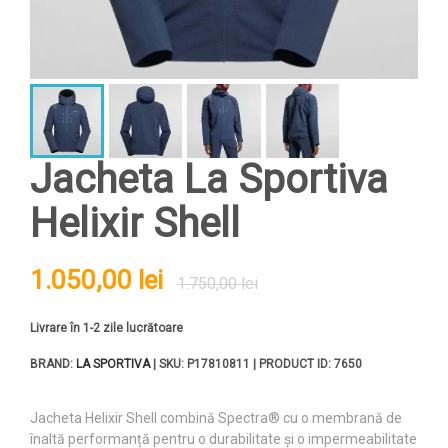
Jacheta La Sportiva
Helixir Shell
1.050,00 lei
1.750,00 lei
Livrare în 1-2 zile lucrătoare
BRAND:
LA SPORTIVA
| SKU: P17810811 | PRODUCT ID: 7650
Jacheta Helixir Shell combină Spectra® cu o membrană de
înaltă performanță pentru o durabilitate și o impermeabilitate