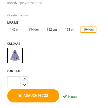
sportive pe vreme rece.
Citeste mai mult
MARIME
140 cm
134 cm
152 cm
158 cm
104 cm
CULOARE
CANTITATE
ADAUGA IN COS
În stoc