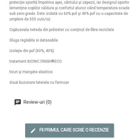
protecție sporită împotriva apei, vântului și zăpezii, iar designul sportiv
lemenține copiilor căldura și confortul atunci când temperatura scade
sub zero grade. Este izolată cu 60% puf și 40% puf cu o capacitate de
umplere de 550 cuin/oz.
Captuseala neteda din poliester cu conținut de fibre reciclate
Gluga reglabila si detasabila
izolație din puf (60%, 40%)
tratament BIONIC FINISH®ECO
tivuri și manșete elastice
două buzunare laterale cu fermoar
Review-uri (0)
FII PRIMUL CARE SCRIE O RECENZIE