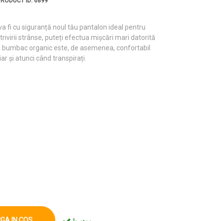
PRODUCT ID: 6899
a fi cu siguranță noul tău pantalon ideal pentru
trivirii strânse, puteți efectua mișcări mari datorită
din bumbac organic este, de asemenea, confortabil
iar și atunci când transpirați.
GA IN COS