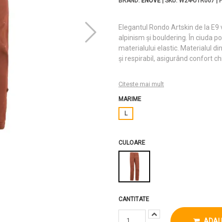
BRAND:
ENOVE
| SKU: W24-UTR007 | 
Elegantul Rondo Artskin de la E9 v
alpinism și bouldering. În ciuda po
materialului elastic. Materialul 
și respirabil, asigurând confort ch
Citeste mai mult
MARIME
L
CULOARE
CANTITATE
ADAU