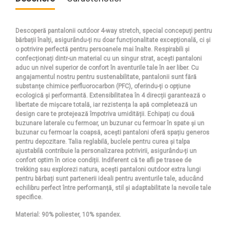
Descoperă pantalonii outdoor 4-way stretch, special concepuți pentru
bărbații înalți, asigurându-ți nu doar funcționalitate excepțională, ci și
o potrivire perfectă pentru persoanele mai înalte. Respirabili și
confecționați dintr-un material cu un singur strat, acești pantaloni
aduc un nivel superior de confort în aventurile tale în aer liber. Cu
angajamentul nostru pentru sustenabilitate, pantalonii sunt fără
substanțe chimice perfluorocarbon (PFC), oferindu-ți o opțiune
ecologică și performantă. Extensibilitatea în 4 direcții garantează o
libertate de mișcare totală, iar rezistența la apă completează un
design care te protejează împotriva umidității. Echipați cu două
buzunare laterale cu fermoar, un buzunar cu fermoar în spate și un
buzunar cu fermoar la coapsă, acești pantaloni oferă spațiu generos
pentru depozitare. Talia reglabilă, buclele pentru curea și talpa
ajustabilă contribuie la personalizarea potrivirii, asigurându-ți un
confort optim în orice condiții. Indiferent că te afli pe trasee de
trekking sau explorezi natura, acești pantaloni outdoor extra lungi
pentru bărbați sunt partenerii ideali pentru aventurile tale, aducând
echilibru perfect între performanță, stil și adaptabilitate la nevoile tale
specifice.
Material: 90% poliester, 10% spandex.