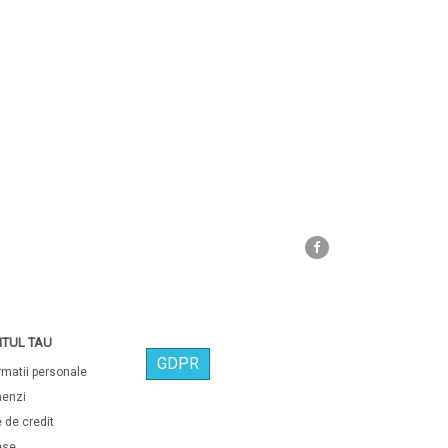
Facebook
TUL TAU
GDPR
rmatii personale
enzi
 de credit
ese