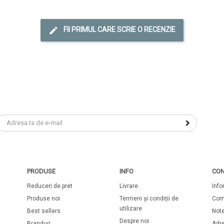
FII PRIMUL CARE SCRIE O RECENZIE
PRODUSE
INFO
CON
Reduceri de pret
Livrare
Info
Produse noi
Termeni și condiții de
Com
utilizare
Best sellers
Note
Despre noi
Branduri
Adr