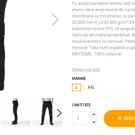
Cu acești pantaloni tehnici, veți fa
atunci când aveți nevoie de o pro
membrană cu trei straturi, cu par
20.000 mm H₂O/20.000 g/m²/24 și
substanțe nocive PFC, vă asigură o
fabricați din material hardshell. 
două buzunare cu fermoar. Pantal
fermoar. Talia este reglabilă și g
MATERIAL: 100% poliester
Citeste mai mult
MARIME
L
XXL
CANTITATE
ADAU