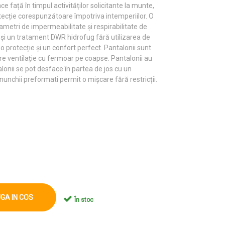
ce față în timpul activităților solicitante la munte,
tecție corespunzătoare împotriva intemperiilor. O
ametri de impermeabilitate și respirabilitate de
 un tratament DWR hidrofug fără utilizarea de
 protecție și un confort perfect. Pantalonii sunt
Are ventilație cu fermoar pe coapse. Pantalonii au
onii se pot desface în partea de jos cu un
enunchii preformati permit o mișcare fără restricții.
GA IN COS
În stoc