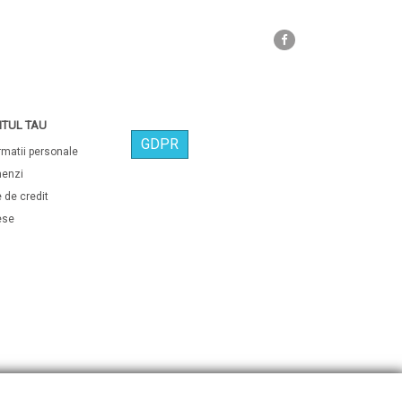
Facebook
TUL TAU
GDPR
rmatii personale
enzi
 de credit
ese