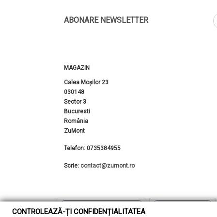
ABONARE NEWSLETTER
MAGAZIN
Calea Moșilor 23
030148
Sector 3
Bucuresti
România
ZuMont
Telefon:
0735384955
Scrie:
contact@zumont.ro
CONTROLEAZĂ-ȚI CONFIDENȚIALITATEA