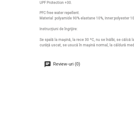
UPF Protection +30.
PFC free water repellent.
Material :polyamide 90% elastane 10%, Inner:polyester 1
Instrucțiuni de îngrijire:
Se spală la mașină, la rece 30 ºC, nu se înălbi, se călcă 
curăță uscat, se usucă în mașină normal, la căldură med
Review-uri (0)