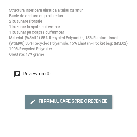
Structura interioara elastica a taliei cu snur
Bucle de centura cu profil redus
2 buzunare frontale
1 buzunar la spate cu fermoar
1 buzunar pe coapsă cu fermoar
Material: (WSM11) 85% Recycled Polyamide, 15% Elastan - Insert:
(WSM08) 85% Recycled Polyamide, 15% Elastan - Pocket bag: (MSL02)
100% Recycled Polyester
Greutate: 179 grame
Review-uri (0)
FII PRIMUL CARE SCRIE O RECENZIE