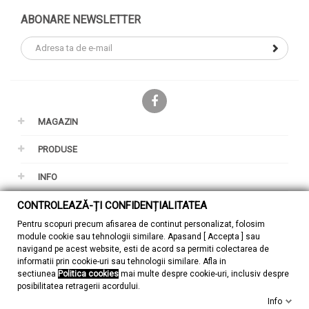
ABONARE NEWSLETTER
Facebook
MAGAZIN
PRODUSE
INFO
CONTUL TAU
CONTROLEAZĂ-ȚI CONFIDENȚIALITATEA
Pentru scopuri precum afisarea de continut personalizat, folosim
GDPR
module cookie sau tehnologii similare. Apasand [ Accepta ] sau
navigand pe acest website, esti de acord sa permiti colectarea de
informatii prin cookie-uri sau tehnologii similare. Afla in
sectiunea
Politica cookies
mai multe despre cookie-uri, inclusiv despre
posibilitatea retragerii acordului.
Info