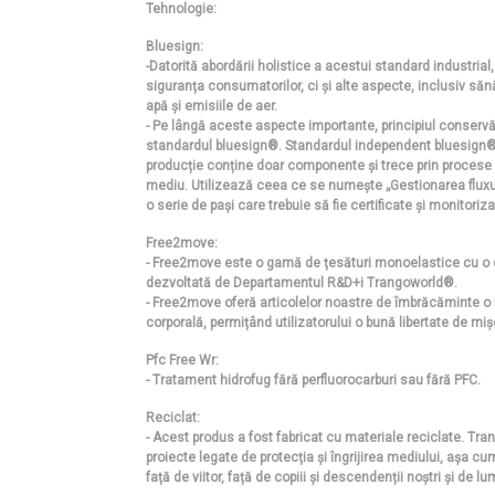
Tehnologie:
Bluesign:
-Datorită abordării holistice a acestui standard industrial
siguranța consumatorilor, ci și alte aspecte, inclusiv să
apă și emisiile de aer.
- Pe lângă aceste aspecte importante, principiul conservăr
standardul bluesign®. Standardul independent bluesign® 
producție conține doar componente și trece prin procese
mediu. Utilizează ceea ce se numește „Gestionarea fluxul
o serie de pași care trebuie să fie certificate și monitoriza
Free2move:
- Free2move este o gamă de țesături monoelastice cu o
dezvoltată de Departamentul R&D+i Trangoworld®.
- Free2move oferă articolelor noastre de îmbrăcăminte o b
corporală, permițând utilizatorului o bună libertate de miș
Pfc Free Wr:
- Tratament hidrofug fără perfluorocarburi sau fără PFC.
Reciclat:
- Acest produs a fost fabricat cu materiale reciclate. Tra
proiecte legate de protecția și îngrijirea mediului, așa 
față de viitor, față de copiii și descendenții noștri și de 