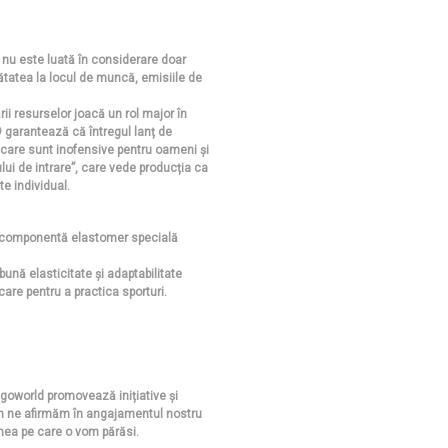
, nu este luată în considerare doar
nătatea la locul de muncă, emisiile de
ii resurselor joacă un rol major în
garantează că întregul lanț de
 care sunt inofensive pentru oameni și
ui de intrare”, care vede producția ca
te individual.
 componentă elastomer specială
ună elasticitate și adaptabilitate
care pentru a practica sporturi.
ngoworld promovează inițiative și
cum ne afirmăm în angajamentul nostru
lumea pe care o vom părăsi.