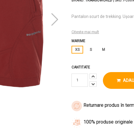
BRAND:
TRANGOWORLD
| SKU: PC009
Pantalon scurt de trekking. Ușoari 
Citeste mai mult
MARIME
XS
S
M
CANTITATE
ADAU
Returnare produs în term
100% produse originale