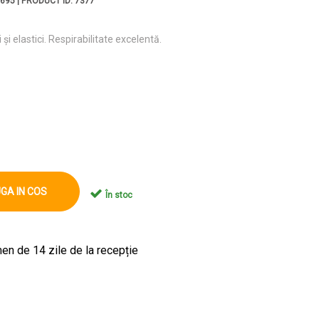
695 | PRODUCT ID: 7377
și elastici. Respirabilitate excelentă.
GA IN COS
În stoc
en de 14 zile de la recepție