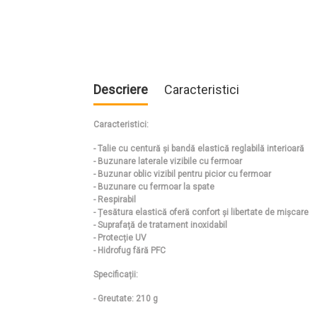
Descriere
Caracteristici
Caracteristici:
- Talie cu centură și bandă elastică reglabilă interioară
- Buzunare laterale vizibile cu fermoar
- Buzunar oblic vizibil pentru picior cu fermoar
- Buzunare cu fermoar la spate
- Respirabil
- Țesătura elastică oferă confort și libertate de mișcare
- Suprafață de tratament inoxidabil
- Protecție UV
- Hidrofug fără PFC
Specificații:
- Greutate: 210 g