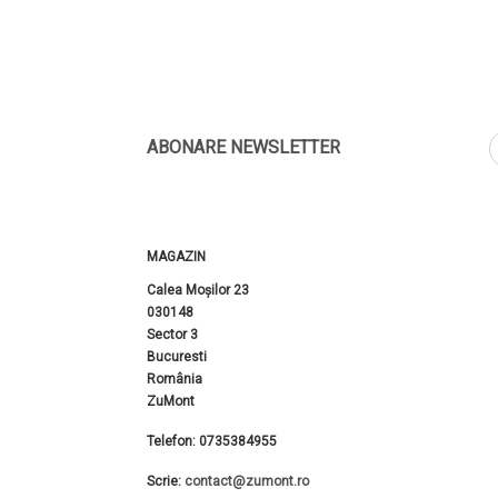
ABONARE NEWSLETTER
MAGAZIN
Calea Moșilor 23
030148
Sector 3
Bucuresti
România
ZuMont
Telefon:
0735384955
Scrie:
contact@zumont.ro