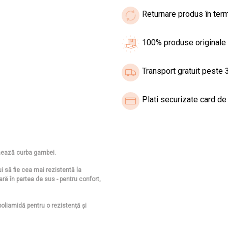
Returnare produs în term
100% produse originale
Transport gratuit peste 3
Plati securizate card de 
mează curba gambei.
i să fie cea mai rezistentă la
ară în partea de sus - pentru confort,
poliamidă pentru o rezistență și