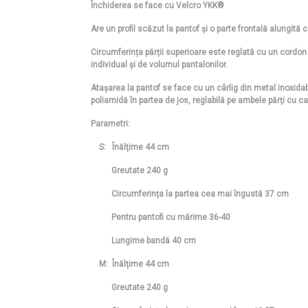
Închiderea se face cu Velcro YKK®
Are un profil scăzut la pantof și o parte frontală alungită c
Circumferința părții superioare este reglată cu un cordon el
individual și de volumul pantalonilor.
Atașarea la pantof se face cu un cârlig din metal inoxidabi
poliamidă în partea de jos, reglabilă pe ambele părți cu c
Parametri:
S: Înălțime 44 cm
Greutate 240 g
Circumferința la partea cea mai îngustă 37 cm
Pentru pantofi cu mărime 36-40
Lungime bandă 40 cm
M: Înălțime 44 cm
Greutate 240 g