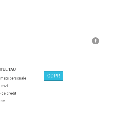
Facebook
TUL TAU
GDPR
rmatii personale
enzi
 de credit
ese