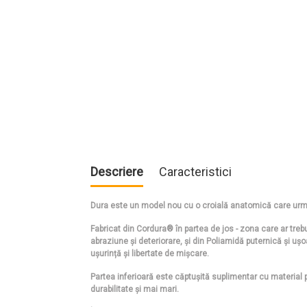
Descriere
Caracteristici
Dura este un model nou cu o croială anatomică care ur
Fabricat din Cordura® în partea de jos - zona care ar trebu
abraziune și deteriorare, și din Poliamidă puternică și ușo
ușurință și libertate de mișcare.
Partea inferioară este căptușită suplimentar cu material 
durabilitate și mai mari.