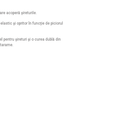
are acoperă șireturile.
astic și opritor în funcție de piciorul
l pentru șireturi și o curea dublă din
atarame.