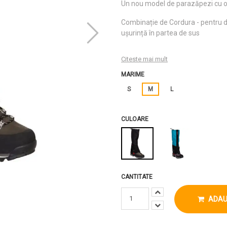
Un nou model de parazăpezi cu o s
Combinație de Cordura - pentru du
ușurință în partea de sus
Citeste mai mult
MARIME
S
M
L
CULOARE
CANTITATE
ADAU