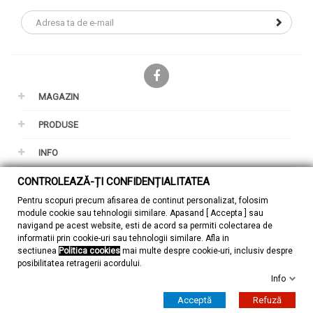
Facebook
MAGAZIN
PRODUSE
INFO
CONTROLEAZĂ-ȚI CONFIDENȚIALITATEA
CONTUL TAU
Pentru scopuri precum afisarea de continut personalizat, folosim
GDPR
module cookie sau tehnologii similare. Apasand [ Accepta ] sau
navigand pe acest website, esti de acord sa permiti colectarea de
informatii prin cookie-uri sau tehnologii similare. Afla in
sectiunea
Politica cookies
mai multe despre cookie-uri, inclusiv despre
posibilitatea retragerii acordului.
Info
© 2026 - ZuMont Shop SRL
Acceptă
Refuză