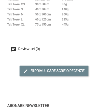
Tek Towel XS
30 x 60cm
80g
Tek Towel S
40 x 80cm
140g
Tek Towel M
50 x 100cm
200g
Tek Towel L
60 x 120cm
285g
Tek Towel XL
75 x 150cm
445g
Review-uri (0)
FII PRIMUL CARE SCRIE O RECENZIE
ABONARE NEWSLETTER