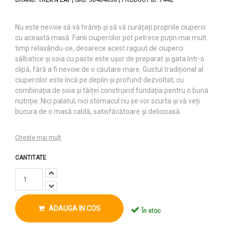
Nu este nevoie să vă hrăniți și să vă curățați propriile ciuperci
cu această masă. Fanii ciupercilor pot petrece puțin mai mult
timp relaxându-se, deoarece acest raguut de ciuperci
sălbatice și soia cu paste este ușor de preparat și gata într-o
clipă, fără a fi nevoie de o căutare mare. Gustul tradițional al
ciupercilor este încă pe deplin și profund dezvoltat, cu
combinația de soia și tăiței construind fundația pentru o bună
nutriție. Nici palatul, nici stomacul nu se vor scurta și vă veți
bucura de o masă caldă, satisfăcătoare și delicioasă.
Citeste mai mult
CANTITATE
ADAUGA IN COS
În stoc