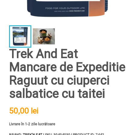
Trek And Eat
Mancare de Expeditie
Raguut cu ciuperci
salbatice cu taitei
50,00 lei
Livrare în 1-2 zile lucrătoare
BRAND:
TREK'N EAT
| SKU: 30404030 | PRODUCT ID: 7442