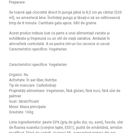
Preparare:
Se toarnă apă clocotită direct în pungă până la 8,5 cm pe cântar (520
ml), se amestecă bine. Închideți punga și lăsați-o să se odihnească
timp de 8 minute. Cantitate gata aprox. 680 de grame.
Acest produs trebuie luat ca parte a unei alimentații variate și
echilibrate și împreună cu un stil de viață sănătos. Ambalat în
atmosferă controlată. A se pastra intr-un loc racoros si uscat.
Caracteristici specifice: Vegetarian
Caracteristici specifice:
Vegetarian
Organic: Nu
Activitate: În aer liber, Nutriție
Tip de mancare: Carbohidrați
Proprietăți alimentare: Vegetarian, fără gluten, fără nuci, fără ulei de
palmier
Gust: Sărat/Picant
Mese: Masa principala
Greutate: 160g
Lista ingredientelor:
paste 50% (griș de grâu dur, ou, sare), fasole, ulei
de floarea soarelui (conține lapte, E551), pudră de smântână, amidon
modificat, făină de cartofi, ciuperci 3%, concentrat proteic din zer,