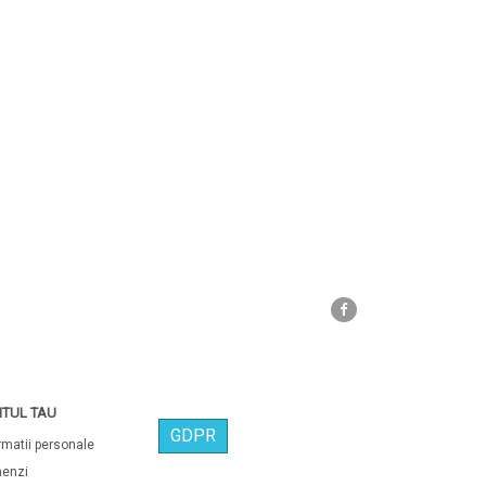
Facebook
TUL TAU
GDPR
rmatii personale
enzi