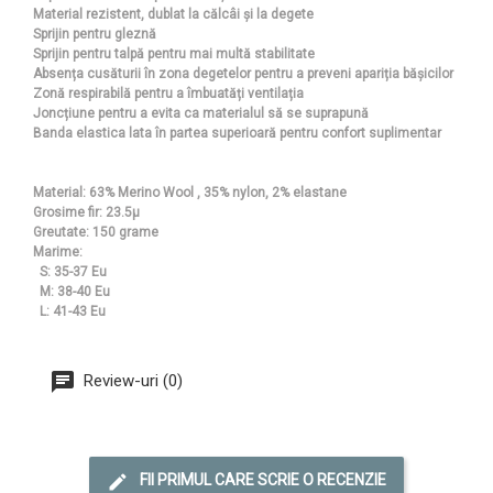
Material rezistent, dublat la călcâi și la degete
Sprijin pentru gleznă
Sprijin pentru talpă pentru mai multă stabilitate
Absența cusăturii în zona degetelor pentru a preveni apariția bășicilor
Zonă respirabilă pentru a îmbuatăți ventilația
Joncțiune pentru a evita ca materialul să se suprapună
Banda elastica lata în partea superioară pentru confort suplimentar
Material: 63% Merino Wool , 35% nylon, 2% elastane
Grosime fir: 23.5µ
Greutate: 150 grame
Marime:
S: 35-37 Eu
M: 38-40 Eu
L: 41-43 Eu
Review-uri (0)
FII PRIMUL CARE SCRIE O RECENZIE