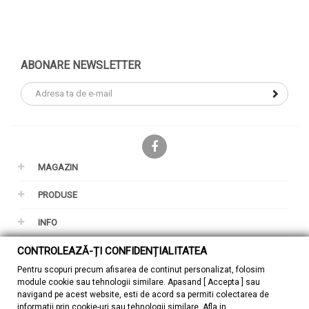
ABONARE NEWSLETTER
Facebook
MAGAZIN
PRODUSE
INFO
CONTUL TAU
CONTROLEAZĂ-ȚI CONFIDENȚIALITATEA
Pentru scopuri precum afisarea de continut personalizat, folosim
GDPR
module cookie sau tehnologii similare. Apasand [ Accepta ] sau
navigand pe acest website, esti de acord sa permiti colectarea de
informatii prin cookie-uri sau tehnologii similare. Afla in