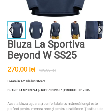
Bluza La Sportiva
Beyond W SS25
270,00 lei
400,00 lei
Livrare în 1-2 zile lucrătoare
BRAND:
LA SPORTIVA
| SKU: P73639637 | PRODUCT ID: 7335
Acesta bluza ușoara și confortabila cu mânecă lungă este
perfect pentru vremea rece și pentru stratificare. Țesătura de