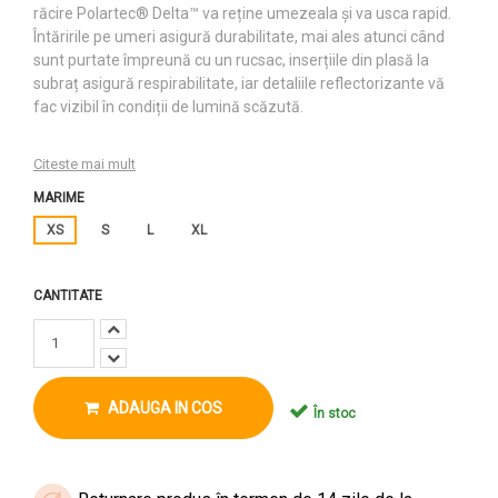
răcire Polartec® Delta™ va reține umezeala și va usca rapid.
Întăririle pe umeri asigură durabilitate, mai ales atunci când
sunt purtate împreună cu un rucsac, inserțiile din plasă la
subraț asigură respirabilitate, iar detaliile reflectorizante vă
fac vizibil în condiții de lumină scăzută.
Citeste mai mult
MARIME
XS
S
L
XL
CANTITATE
ADAUGA IN COS
În stoc