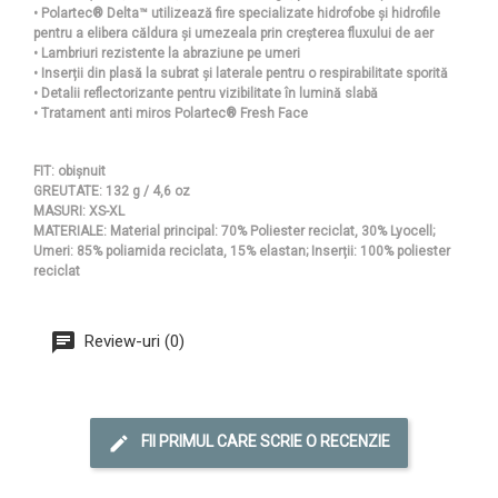
• Polartec® Delta™ utilizează fire specializate hidrofobe și hidrofile
pentru a elibera căldura și umezeala prin creșterea fluxului de aer
• Lambriuri rezistente la abraziune pe umeri
• Inserții din plasă la subrat și laterale pentru o respirabilitate sporită
• Detalii reflectorizante pentru vizibilitate în lumină slabă
• Tratament anti miros Polartec® Fresh Face
FIT: obișnuit
GREUTATE: 132 g / 4,6 oz
MASURI: XS-XL
MATERIALE: Material principal: 70% Poliester reciclat, 30% Lyocell;
Umeri: 85% poliamida reciclata, 15% elastan; Inserții: 100% poliester
reciclat
Review-uri (0)
FII PRIMUL CARE SCRIE O RECENZIE