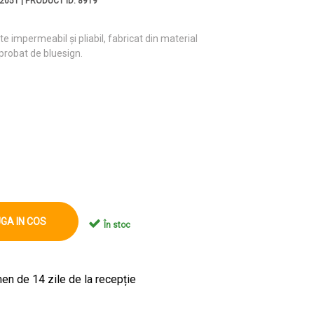
2051 | PRODUCT ID: 8919
e impermeabil și pliabil, fabricat din material
probat de bluesign.
GA IN COS
În stoc
en de 14 zile de la recepție