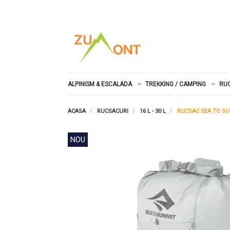
ALPINISM & ESCALADA
TREKKING / CAMPING
RU
ACASA
RUCSACURI
16 L - 30 L
RUCSAC SEA TO SU
NOU