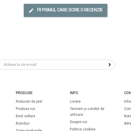
FII PRIMUL CARE SCRIE O RECENZIE
PRODUSE
INFO
CON
Reduceri de pret
Livrare
Info
Produse noi
Termeni și condiții de
Com
utilizare
Best sellers
Note
Despre noi
Branduri
Adr
Politica cookies
Toate produsele