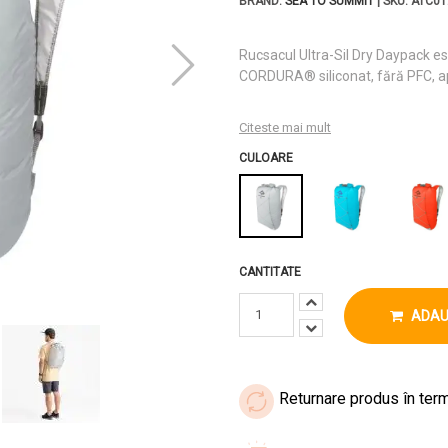
BRAND:
SEA TO SUMMIT
| SKU: ATC01
Rucsacul Ultra-Sil Dry Daypack est
CORDURA® siliconat, fără PFC, a
Citeste mai mult
CULOARE
CANTITATE
ADAU
Returnare produs în term