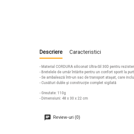
Descriere
Caracteristici
- Material CORDURA siliconat Ultra-Sil 30D pentru rezistenț
- Bretelele de umăr întărite pentru un confort sporit la pur
- Se ambalează într-un sac de transport atașat, care incl
- Cusături duble și construcție complet sigilată
- Greutate: 110g
- Dimensiuni: 48 x 30 x 22 cm
Review-uri (0)