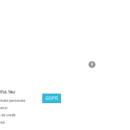
Facebook
TUL TAU
GDPR
rmatii personale
enzi
 de credit
ese