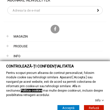
ABONARE NEWSLETTER
Facebook
MAGAZIN
PRODUSE
INFO
CONTROLEAZĂ-ȚI CONFIDENȚIALITATEA
CONTUL TAU
Pentru scopuri precum afisarea de continut personalizat, folosim
GDPR
module cookie sau tehnologii similare. Apasand [ Accepta ] sau
navigand pe acest website, esti de acord sa permiti colectarea de
informatii prin cookie-uri sau tehnologii similare. Afla in
sectiunea
Politica cookies
mai multe despre cookie-uri, inclusiv despre
posibilitatea retragerii acordului.
Info
© 2026 - ZuMont Shop SRL
Acceptă
Refuză