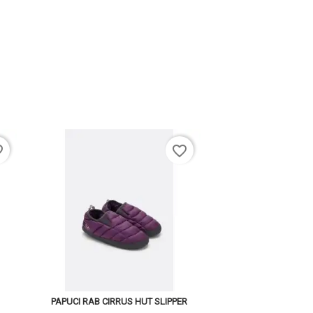
rder
favorite_border
PAPUCI RAB CIRRUS HUT SLIPPER