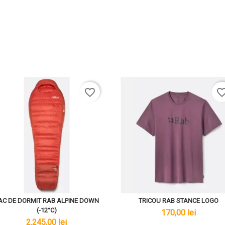
favorite_border
favorite_bo
AC DE DORMIT RAB ALPINE DOWN
TRICOU RAB STANCE LOGO
(-12°C)
lei
170,00 lei
lei
2.245,00 lei