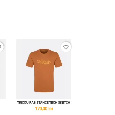
rder
favorite_border
TRICOU RAB STANCE TECH SKETCH
lei
170,00 lei