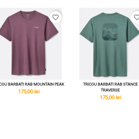
favorite_border
favorite_bo
ICOU BARBATI RAB MOUNTAIN PEAK
TRICOU BARBATI RAB STANCE
TRAVERSE
lei
175,00 lei
lei
175,00 lei