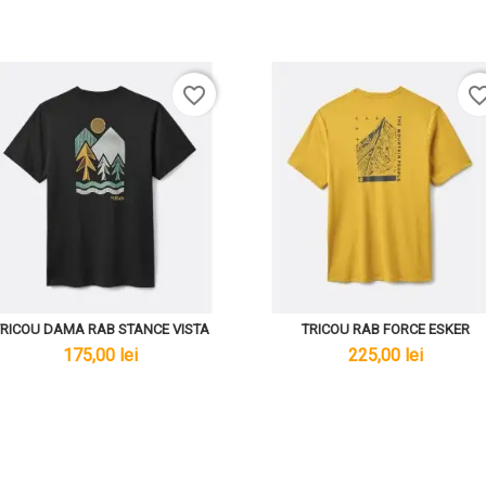
favorite_border
favorite_bo
TRICOU DAMA RAB STANCE VISTA
TRICOU RAB FORCE ESKER
lei
lei
175,00 lei
225,00 lei