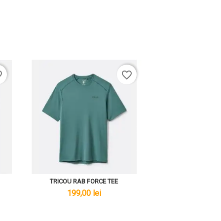
rder
favorite_border
TRICOU RAB FORCE TEE
lei
199,00 lei