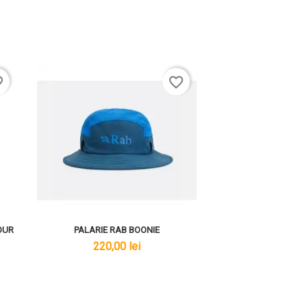
rder
favorite_border
OUR
PALARIE RAB BOONIE
lei
220,00 lei