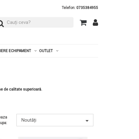
Telefon:
0735384955
RIERE ECHIPAMENT
OUTLET
e de calitate superioară.
eaza
Noutăți
upa: