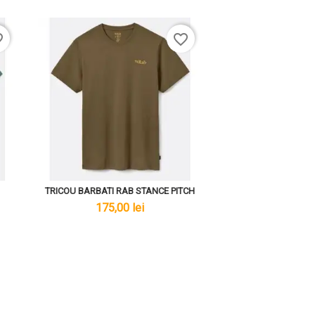
rder
favorite_border
TRICOU BARBATI RAB STANCE PITCH
lei
175,00 lei