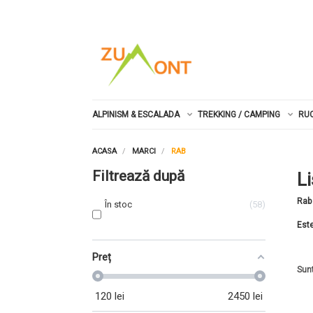
ALPINISM & ESCALADA
TREKKING / CAMPING
RU
ACASA
MARCI
RAB
Filtrează după
L
Rab 
În stoc
58
Este
Preț
Sunt
120
lei
2450
lei