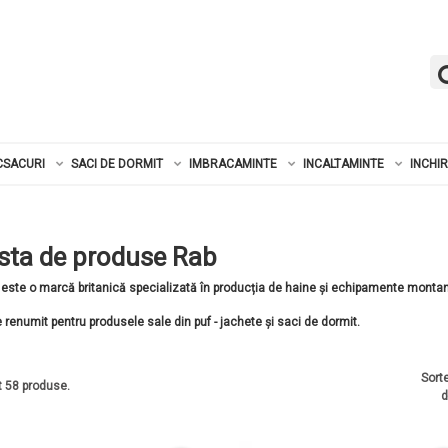
CSACURI
SACI DE DORMIT
IMBRACAMINTE
INCALTAMINTE
INCHI
ista de produse Rab
este o marcă britanică specializată în producția de haine și echipamente montan
 renumit pentru produsele sale din puf - jachete și saci de dormit.
Sort
 58 produse.
d