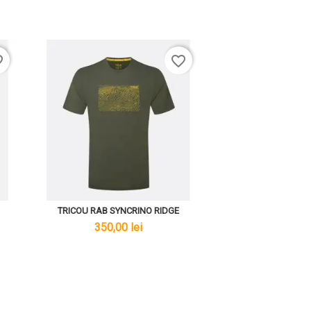
rder
favorite_border
TRICOU RAB SYNCRINO RIDGE
lei
350,00 lei