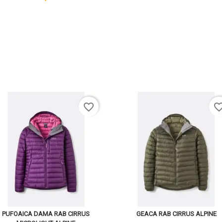
favorite_border
favorite_bo
PUFOAICA DAMA RAB CIRRUS
GEACA RAB CIRRUS ALPINE