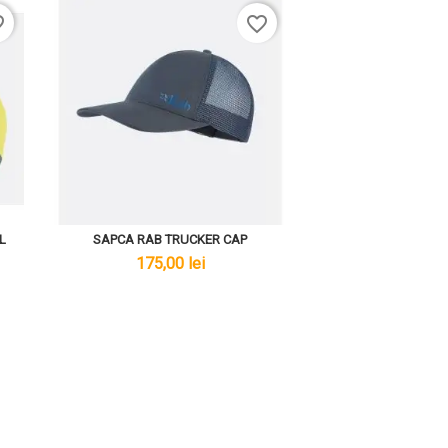
rder
favorite_border
L
SAPCA RAB TRUCKER CAP
lei
175,00 lei