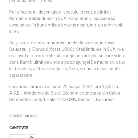
perioada anilor ’70-’80.
Pe la începutul deceniului al veacului trecut, a părăsit
România stabilindu-se în SUA. Până atunci, apucase să
escaladeze în bună măsură munții noștri, într-un admirabil
iureș.
Ca și o parte dintre munții din unele țări vecine, inclusiv
Caucazul și Elbrusul (fosta URSS). Stabilindu-se în SUA, n-a
mai avut nici o opreliște să ajungă pe vârfurile pe care și le-a
dorit. Rămâi uimit pe unde a putut ajunge! De multe ori, ca și
în România, alături de soția sa, Vera, și dânsa o pasionată
cățărătoare.
Lansarea cartii a avut loc in 22 august 2024, ora 16:00, la
A.S.E. - Academia de Studii Economice, intrarea din Calea
Dorobantilor, etaj 1, sala 2102 OMV, Sector 1, Bucuresti
Citeste mai mult
CANTITATE