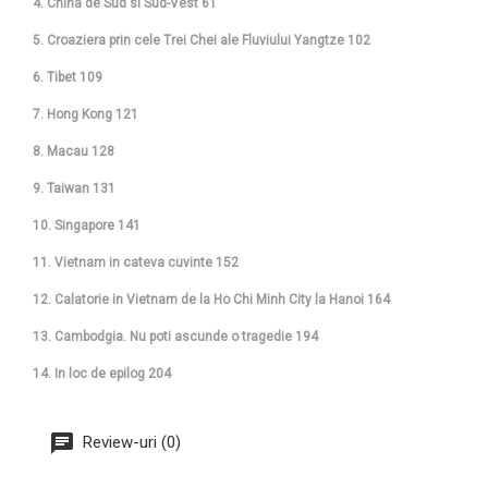
4. China de Sud si Sud-Vest 61
5. Croaziera prin cele Trei Chei ale Fluviului Yangtze 102
6. Tibet 109
7. Hong Kong 121
8. Macau 128
9. Taiwan 131
10. Singapore 141
11. Vietnam in cateva cuvinte 152
12. Calatorie in Vietnam de la Ho Chi Minh City la Hanoi 164
13. Cambodgia. Nu poti ascunde o tragedie 194
14. In loc de epilog 204
Review-uri (0)