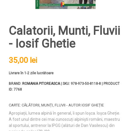
Calatorii, Munti, Fluvii
- Iosif Ghetie
35,00 lei
Livrare în 1-2 zile lucrătoare
BRAND:
ROMANIA PITOREASCA
| SKU: 978-973-50-8118-8 | PRODUCT
ID: 7768
CARTE: CĂLĂTORII, MUNȚI, FLUVII - AUTOR IOSIF GHEȚIE
Apropiații, lumea alpină în general, îi spun Ioșca. Ioșca Gheție.
A fost unul dintre cei mai cunoscuți alpiniști români, maestru
al sportului, antrenor la IPGG (alături de Dan Vasilescu) din