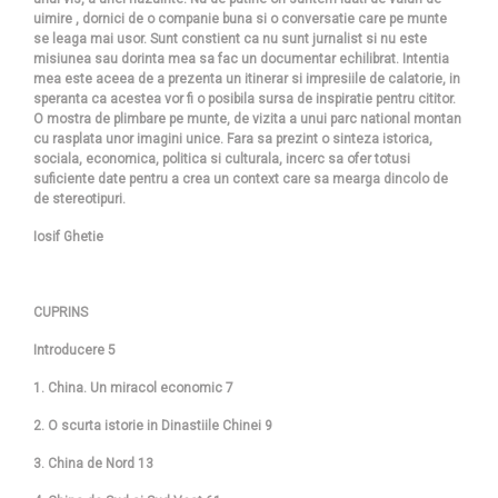
uimire , dornici de o companie buna si o conversatie care pe munte
se leaga mai usor. Sunt constient ca nu sunt jurnalist si nu este
misiunea sau dorinta mea sa fac un documentar echilibrat. Intentia
mea este aceea de a prezenta un itinerar si impresiile de calatorie, in
speranta ca acestea vor fi o posibila sursa de inspiratie pentru cititor.
O mostra de plimbare pe munte, de vizita a unui parc national montan
cu rasplata unor imagini unice. Fara sa prezint o sinteza istorica,
sociala, economica, politica si culturala, incerc sa ofer totusi
suficiente date pentru a crea un context care sa mearga dincolo de
de stereotipuri.
Iosif Ghetie
CUPRINS
Introducere 5
1. China. Un miracol economic 7
2. O scurta istorie in Dinastiile Chinei 9
3. China de Nord 13