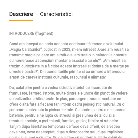
Descriere
Caracteristici
INTRODUCERE (fragment)
Cand am inceput sa scriu aceasta continuare fireasca a volumului
„Magia Calatoriilor”, publicat in 2023, m-am intrebat „Oare am reusit sa
transmit magia pe care am simtit-o si am trait-o in calatoriile noastre
cu numeroase ascensiuni montane asociate cu ele?”. „Am reusit sa
trezim curiozitate in a fi citite aceste impresii si dorinta de a merge pe
urmele noastre?”. Din comentariile primite si ca urmare a interesului
aratat de cateva institutii culturale, raspunsul e afirmativ.
Da, calatorim pentru a vedea obiective turistice incarcate de
frumusete, farmec, istorie, multe dintre ele unice din punct de vedere
al realizarilor arhitecturale. In plus, parcurgem trasee montane ce
ofera o alta fata a fiecarei tari intr-un cadru peisagistic natural. Cu o
panorama asternuta la picioarele tale. Calatorim pentru a ne incarca
bateriile, pentru a ne lupta cu stresul si presiunea de zi cu zi a
tesaturii sociale, a profesiunii, familiei, grijilor, fricilor si rutinelor.
Tanjim dupa libertatea temporara de face ceva diferit, de a vedea
ceva nou, ceva neasteptat, dupa o descoperire sau dupa implinirea
unui vis, a unei nazuinte. Nu de putine ori suntem luati de valuri de