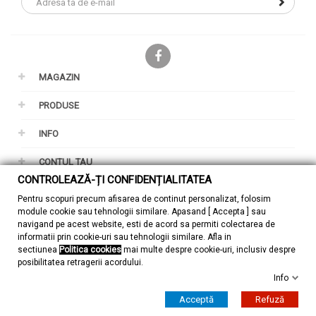
Facebook
MAGAZIN
PRODUSE
INFO
CONTUL TAU
CONTROLEAZĂ-ȚI CONFIDENȚIALITATEA
GDPR
Pentru scopuri precum afisarea de continut personalizat, folosim
module cookie sau tehnologii similare. Apasand [ Accepta ] sau
navigand pe acest website, esti de acord sa permiti colectarea de
informatii prin cookie-uri sau tehnologii similare. Afla in
sectiunea
Politica cookies
mai multe despre cookie-uri, inclusiv despre
posibilitatea retragerii acordului.
Info
© 2026 - ZuMont Shop SRL
Acceptă
Refuză