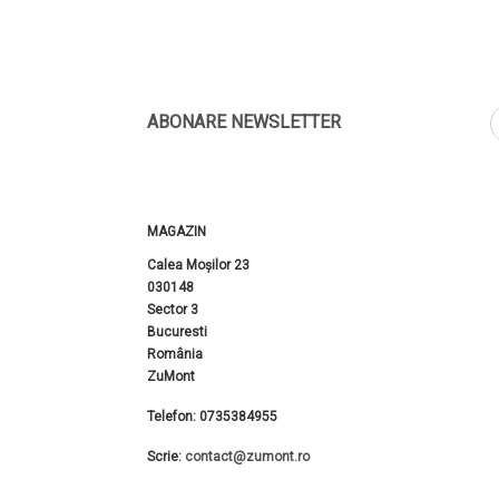
ABONARE NEWSLETTER
MAGAZIN
Calea Moșilor 23
030148
Sector 3
Bucuresti
România
ZuMont
Telefon:
0735384955
Scrie:
contact@zumont.ro