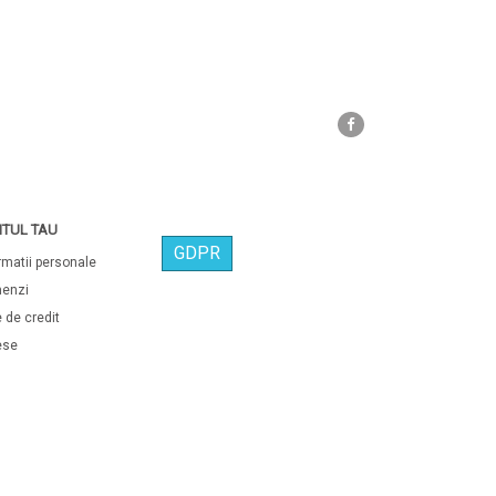
Facebook
TUL TAU
GDPR
rmatii personale
enzi
 de credit
ese