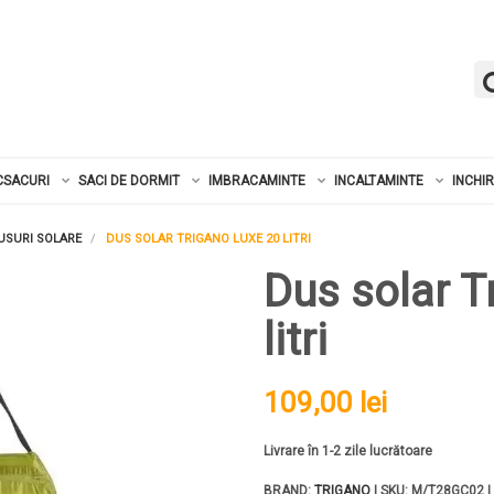
CSACURI
SACI DE DORMIT
IMBRACAMINTE
INCALTAMINTE
INCHI
USURI SOLARE
DUS SOLAR TRIGANO LUXE 20 LITRI
Dus solar T
litri
109,00 lei
Livrare în 1-2 zile lucrătoare
BRAND:
TRIGANO
| SKU: M/T28GC02 |