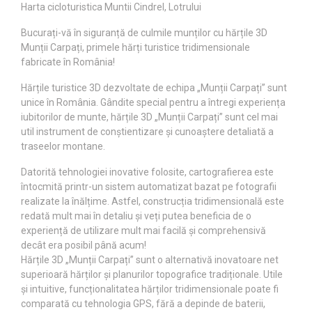
Harta cicloturistica Muntii Cindrel, Lotrului
Bucurați-vă în siguranță de culmile munților cu hărțile 3D
Munții Carpați, primele hărți turistice tridimensionale
fabricate în România!
Hărțile turistice 3D dezvoltate de echipa „Munții Carpați” sunt
unice în România. Gândite special pentru a întregi experiența
iubitorilor de munte, hărțile 3D „Munții Carpați” sunt cel mai
util instrument de conștientizare și cunoaștere detaliată a
traseelor montane.
Datorită tehnologiei inovative folosite, cartografierea este
întocmită printr-un sistem automatizat bazat pe fotografii
realizate la înălțime. Astfel, construcția tridimensională este
redată mult mai în detaliu și veți putea beneficia de o
experiență de utilizare mult mai facilă și comprehensivă
decât era posibil până acum!
Hărțile 3D „Munții Carpați” sunt o alternativă inovatoare net
superioară hărților și planurilor topografice tradiționale. Utile
și intuitive, funcționalitatea hărților tridimensionale poate fi
comparată cu tehnologia GPS, fără a depinde de baterii,