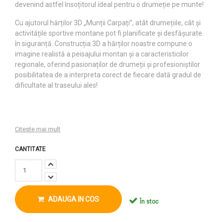
devenind astfel însoțitorul ideal pentru o drumeție pe munte!
Cu ajutorul hărților 3D „Munții Carpați”, atât drumețiile, cât și
activitățile sportive montane pot fi planificate și desfășurate
în siguranță. Construcția 3D a hărților noastre compune o
imagine realistă a peisajului montan și a caracteristicilor
regionale, oferind pasionaților de drumeții şi profesioniștilor
posibilitatea de a interpreta corect de fiecare dată gradul de
dificultate al traseului ales!
Citeste mai mult
CANTITATE
ADAUGA IN COS
În stoc