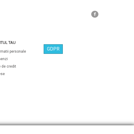
Facebook
TUL TAU
GDPR
rmatii personale
enzi
 de credit
ese