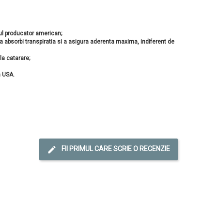
l producator american;
 absorbi transpiratia si a asigura aderenta maxima, indiferent de
a catarare;
n USA.
FII PRIMUL CARE SCRIE O RECENZIE