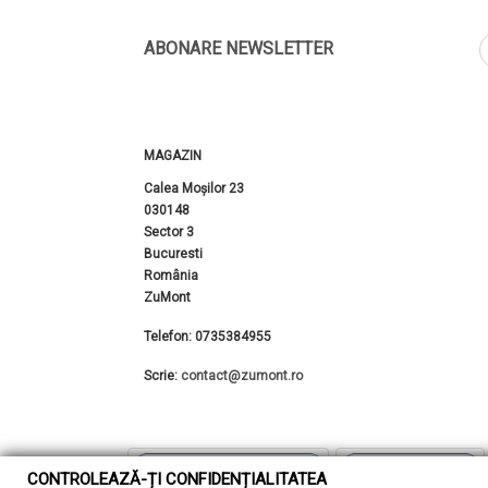
ABONARE NEWSLETTER
MAGAZIN
Calea Moșilor 23
030148
Sector 3
Bucuresti
România
ZuMont
Telefon:
0735384955
Scrie:
contact@zumont.ro
CONTROLEAZĂ-ȚI CONFIDENȚIALITATEA