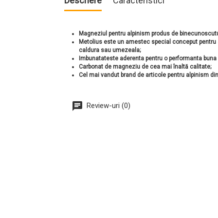
Descriere
Caracteristici
Magneziul pentru alpinism produs de binecunoscutu
Metolius este un amestec special conceput pentru a
caldura sau umezeala;
Imbunatateste aderenta pentru o performanta buna l
Carbonat de magneziu de cea mai înaltă calitate;
Cel mai vandut brand de articole pentru alpinism di
Review-uri (0)