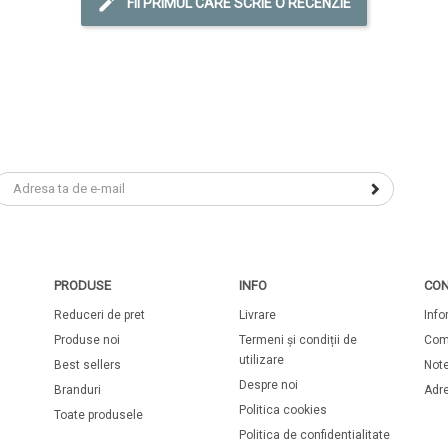
FII PRIMUL CARE SCRIE O RECENZIE
PRODUSE
INFO
CON
Reduceri de pret
Livrare
Info
Produse noi
Termeni și condiții de
Com
utilizare
Best sellers
Note
Despre noi
Branduri
Adr
Politica cookies
Toate produsele
Politica de confidentialitate