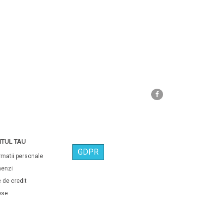
Facebook
TUL TAU
GDPR
rmatii personale
enzi
 de credit
ese