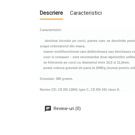
Descriere
Caracteristici
Caracteristici:
destinat lucrului pe corzi, partea care se deschide pentr
scapa coboratorul din mana.
maner multifunctional care deblocheaza sau blocheaza c
usor si compact – este recomandat doar alpinistilor utilitar
se foloseste pe corzi cu diametrul intre 10,5 si 11,5mm.
poate cobora greutati de pana la 200Kg (numai pentru utiliz
Greutate: 380 grame.
Norme CE: CE EN 12841 type C, CE EN 341 class A
Review-uri (0)