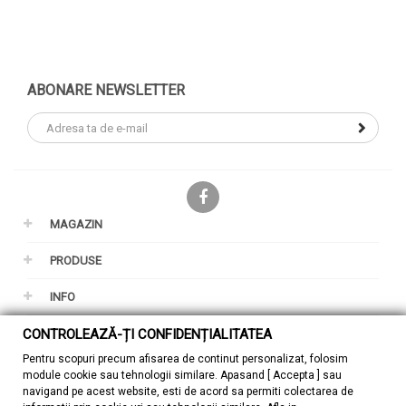
ABONARE NEWSLETTER
Facebook
MAGAZIN
PRODUSE
INFO
CONTROLEAZĂ-ȚI CONFIDENȚIALITATEA
CONTUL TAU
Pentru scopuri precum afisarea de continut personalizat, folosim
GDPR
module cookie sau tehnologii similare. Apasand [ Accepta ] sau
navigand pe acest website, esti de acord sa permiti colectarea de