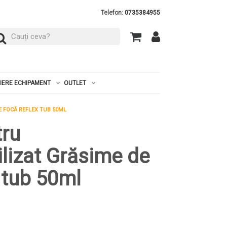
Telefon:
0735384955
RIERE ECHIPAMENT
OUTLET
 FOCĂ REFLEX TUB 50ML
tru
lizat Grăsime de
 tub 50ml