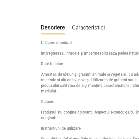
Descriere
Caracteristici
Utilizare standard
Impregnează, înmoaie şi impermeabilizează pielea natur
Date tehnice
Amestec de uleiuri şi grăsimi animale şi vegetale, cu adă
minerale şi alţi aditivi diverşi. Utilizarea de grăsimi sau u
produsului calitatea de a-şi menţine caracteristicile natu
mediului.
Culoare
Produsul nu conţine coloranţi. Aspectul exterior, gălbui î
conţinute.
Instrucţiuni de utilizare
Se curăţă praful şi murdăria de pe articolele din piele. Se