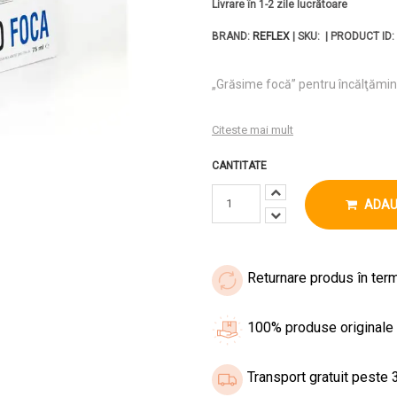
Livrare în 1-2 zile lucrătoare
BRAND:
REFLEX
| SKU: | PRODUCT ID:
„Grăsime focă” pentru încălţăminte
Citeste mai mult
CANTITATE
ADAU
Returnare produs în term
100% produse originale
Transport gratuit peste 3