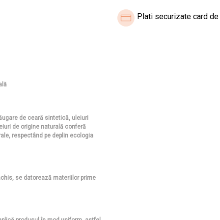
Plati securizate card de 
ală
ugare de ceară sintetică, uleiuri
leiuri de origine naturală conferă
rale, respectând pe deplin ecologia
nchis, se datorează materiilor prime
 aplică produsul în mod uniform, astfel