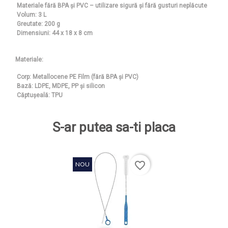
Materiale fără BPA și PVC – utilizare sigură și fără gusturi neplăcute
Volum: 3 L
Greutate: 200 g
Dimensiuni: 44 x 18 x 8 cm
Materiale:
Corp: Metallocene PE Film (fără BPA și PVC)
Bază: LDPE, MDPE, PP și silicon
Căptușeală: TPU
S-ar putea sa-ti placa
favorite_border
NOU