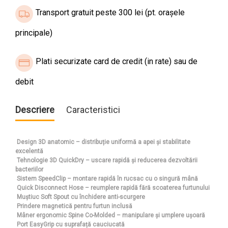
Transport gratuit peste 300 lei (pt. orașele
principale)
Plati securizate card de credit (in rate) sau de
debit
Descriere
Caracteristici
Design 3D anatomic – distribuție uniformă a apei și stabilitate
excelentă
Tehnologie 3D QuickDry – uscare rapidă și reducerea dezvoltării
bacteriilor
Sistem SpeedClip – montare rapidă în rucsac cu o singură mână
Quick Disconnect Hose – reumplere rapidă fără scoaterea furtunului
Muștiuc Soft Spout cu închidere anti-scurgere
Prindere magnetică pentru furtun inclusă
Mâner ergonomic Spine Co-Molded – manipulare și umplere ușoară
Port EasyGrip cu suprafață cauciucată