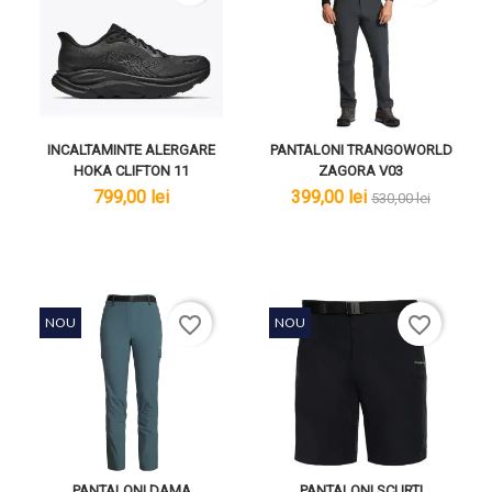
INCALTAMINTE ALERGARE
PANTALONI TRANGOWORLD
HOKA CLIFTON 11
ZAGORA V03
lei
lei
lei
799,00 lei
399,00 lei
530,00 lei
favorite_border
favorite_border
NOU
NOU
PANTALONI DAMA
PANTALONI SCURTI