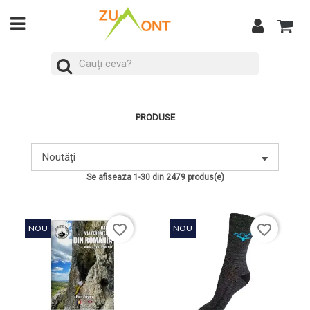
PRODUSE
Noutăți
Se afiseaza 1-30 din 2479 produs(e)
favorite_border
favorite_border
NOU
NOU