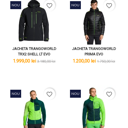
favorite_border
favorite_border
NOU
NOU
JACHETA TRANGOWORLD
JACHETA TRANGOWORLD
TRX2 SHELL LT EVO
PRIMA EVO
lei
lei
lei
lei
1.999,00 lei
1.200,00 lei
3.180,00 lei
1.750,00 lei
favorite_border
favorite_border
NOU
NOU