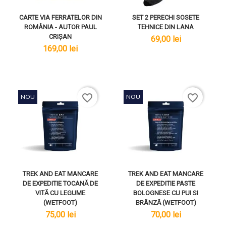
CARTE VIA FERRATELOR DIN
SET 2 PERECHI SOSETE
ROMÂNIA - AUTOR PAUL
TEHNICE DIN LANA
CRIȘAN
lei
69,00 lei
lei
169,00 lei
favorite_border
favorite_border
NOU
NOU
TREK AND EAT MANCARE
TREK AND EAT MANCARE
DE EXPEDITIE TOCANĂ DE
DE EXPEDITIE PASTE
VITĂ CU LEGUME
BOLOGNESE CU PUI SI
(WETFOOT)
BRÂNZĂ (WETFOOT)
lei
lei
75,00 lei
70,00 lei