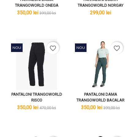
TRANGOWORLD ONEGA
TRANGOWORLD NORGAY
lei
lei
lei
350,00 lei
299,00 lei
399,00 lei
favorite_border
favorite_border
NOU
NOU
PANTALONI TRANGOWORLD
PANTALONI DAMA
RISCO
TRANGOWORLD BACALAR
lei
lei
lei
lei
350,00 lei
350,00 lei
470,00 lei
399,00 lei