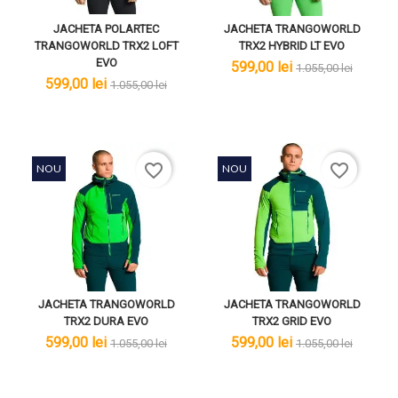
JACHETA POLARTEC
JACHETA TRANGOWORLD
TRANGOWORLD TRX2 LOFT
TRX2 HYBRID LT EVO
EVO
lei
lei
599,00 lei
1.055,00 lei
lei
lei
599,00 lei
1.055,00 lei
favorite_border
favorite_border
NOU
NOU
JACHETA TRANGOWORLD
JACHETA TRANGOWORLD
TRX2 DURA EVO
TRX2 GRID EVO
lei
lei
lei
lei
599,00 lei
599,00 lei
1.055,00 lei
1.055,00 lei