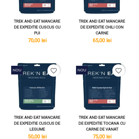
TREK AND EAT MANCARE
TREK AND EAT MANCARE
DE EXPEDITIE CUSCUS CU
DE EXPEDITIE CHILI CON
PUI
CARNE
lei
lei
70,00 lei
65,00 lei
favorite_border
favorite_border
NOU
NOU
TREK AND EAT MANCARE
TREK AND EAT MANCARE
DE EXPEDITIE CUSCUS DE
DE EXPEDITIE TOCANA CU
LEGUME
CARNE DE VANAT
lei
lei
50,00 lei
75,00 lei