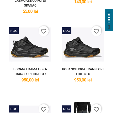
CREMOASE CU PUI ȘI
lei
140,00 lei
SPANAC
lei
55,00 lei
E
F
I
L
T
R
favorite_border
favorite_border
NOU
NOU
BOCANCI DAMA HOKA
BOCANCI HOKA TRANSPORT
TRANSPORT HIKE GTX
HIKE GTX
lei
lei
950,00 lei
950,00 lei
favorite_border
favorite_border
NOU
NOU