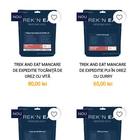
favorite_border
favorite_border
NOU
NOU
TREK AND EAT MANCARE
TREK AND EAT MANCARE
DE EXPEDITIE TOCĂNIȚĂ DE
DE EXPEDITIE PUI ÎN OREZ
OREZ CU VITĂ
CU CURRY
lei
lei
80,00 lei
65,00 lei
favorite_border
favorite_border
NOU
NOU