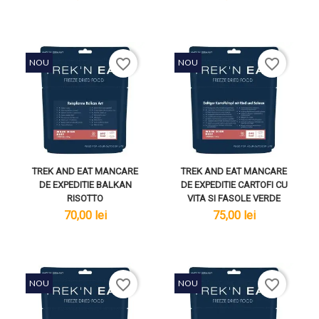
favorite_border
favorite_border
NOU
NOU
TREK AND EAT MANCARE
TREK AND EAT MANCARE
DE EXPEDITIE BALKAN
DE EXPEDITIE CARTOFI CU
RISOTTO
VITA SI FASOLE VERDE
lei
lei
70,00 lei
75,00 lei
favorite_border
favorite_border
NOU
NOU